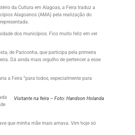
tério da Cultura em Alagoas, a Feira traduz a
icípios Alagoanos (AMA) pela realização do
 representada.
rsidade dos municípios. Fico muito feliz em ver
a, de Pariconha, que participa pela primeira
ira. Dá ainda mais orgulho de pertencer a esse
ria a Feira “para todos, especialmente para
tada
Visitante na feira – Foto: Handson Holanda
nde
a a ave que minha mãe mais amava. Vim hoje só