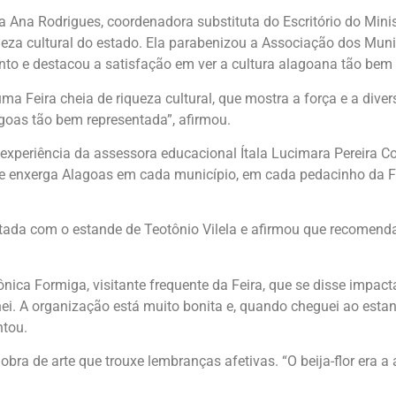
a Ana Rodrigues, coordenadora substituta do Escritório do Minis
ueza cultural do estado. Ela parabenizou a Associação dos Mun
nto e destacou a satisfação em ver a cultura alagoana tão bem
uma Feira cheia de riqueza cultural, que mostra a força e a dive
goas tão bem representada”, afirmou.
eriência da assessora educacional Ítala Lucimara Pereira Cost
nte enxerga Alagoas em cada município, em cada pedacinho da Fe
antada com o estande de Teotônio Vilela e afirmou que recomenda
a Formiga, visitante frequente da Feira, que se disse impac
ei. A organização está muito bonita e, quando cheguei ao esta
ntou.
 obra de arte que trouxe lembranças afetivas. “O beija-flor er