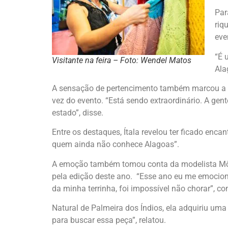
Par
riq
eve
“É 
Visitante na feira – Foto: Wendel Matos
Ala
A sensação de pertencimento também marcou a exp
vez do evento. “Está sendo extraordinário. A ge
estado”, disse.
Entre os destaques, Ítala revelou ter ficado enc
quem ainda não conhece Alagoas”.
A emoção também tomou conta da modelista Mônic
pela edição deste ano. “Esse ano eu me emocion
da minha terrinha, foi impossível não chorar”, co
Natural de Palmeira dos Índios, ela adquiriu uma
para buscar essa peça”, relatou.