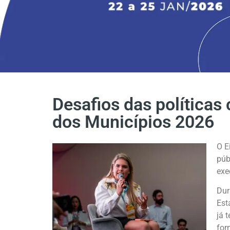
Desafios das políticas 
dos Municípios 2026
O E
púb
exe
Dur
Est
já 
for