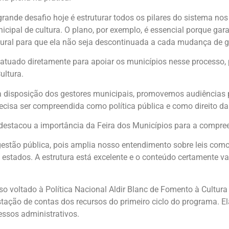
grande desafio hoje é estruturar todos os pilares do sistema no
icipal de cultura. O plano, por exemplo, é essencial porque gara
tural para que ela não seja descontinuada a cada mudança de g
atuado diretamente para apoiar os municípios nesse processo, p
ultura.
 à disposição dos gestores municipais, promovemos audiências
precisa ser compreendida como política pública e como direito d
 destacou a importância da Feira dos Municípios para a compreen
tão pública, pois amplia nosso entendimento sobre leis como a 
s estados. A estrutura está excelente e o conteúdo certamente v
oltado à Política Nacional Aldir Blanc de Fomento à Cultura
stação de contas dos recursos do primeiro ciclo do programa. E
essos administrativos.