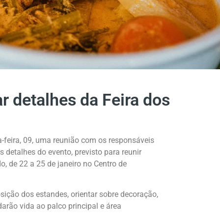
r detalhes da Feira dos
-feira, 09, uma reunião com os responsáveis
 detalhes do evento, previsto para reunir
o, de 22 a 25 de janeiro no Centro de
osição dos estandes, orientar sobre decoração,
darão vida ao palco principal e área