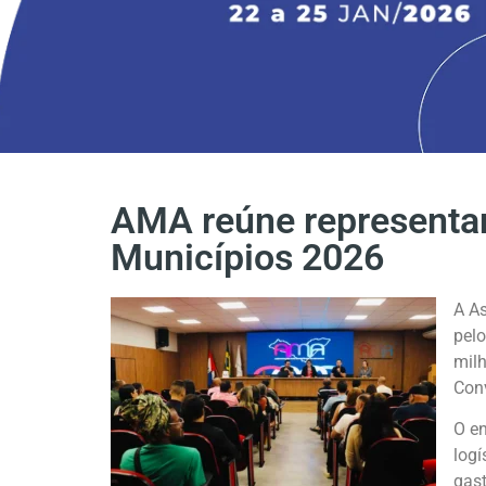
AMA reúne representant
Municípios 2026
A As
pelo
milh
Con
O en
logí
gast